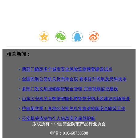
相关新闻：
两部门确定多个城市安全风险监测预警建设试点
全国民航公安机关反恐怖会议 要求提升民航反恐科技水
平
多部门发文加强硝酸铵安全管理 完善视频监控建设
山东公安机关大数据智能化暨智慧安防小区建设现场推进
会召开
护航新学季！各地公安机关扎实推进校园安全防范工作
公安机关依法为个人信息安全保驾护航
版权所有：中国安全防范产品行业协会
电话：010-68730588