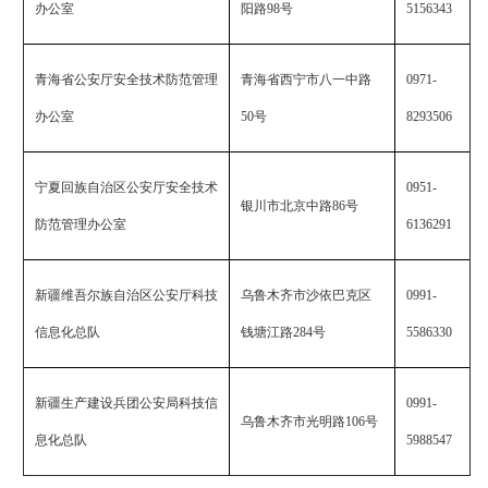
办公室
阳路
98
号
5156343
青海省公安厅安全技术防范管理
青海省西宁市八一中路
0971-
办公室
50
号
8293506
宁夏回族自治区公安厅安全技术
0951-
银川市北京中路
86
号
防范管理办公室
6136291
新疆维吾尔族自治区公安厅科技
乌鲁木齐市沙依巴克区
0991-
信息化总队
钱塘江路
284
号
5586330
新疆生产建设兵团公安局科技信
0991-
乌鲁木齐市光明路
106
号
息化总队
5988547