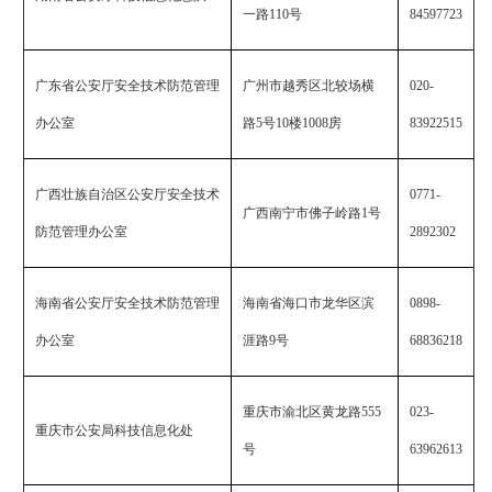
一路
110
号
84597723
广东省公安厅安全技术防范管理
广州市越秀区北较场横
020-
办公室
路
5
号
10
楼
1008
房
83922515
广西壮族自治区公安厅安全技术
0771-
广西南宁市佛子岭路
1
号
防范管理办公室
2892302
海南省公安厅安全技术防范管理
海南省海口市龙华区滨
0898-
办公室
涯路
9
号
68836218
重庆市渝北区黄龙路
555
023-
重庆市公安局科技信息化处
号
63962613