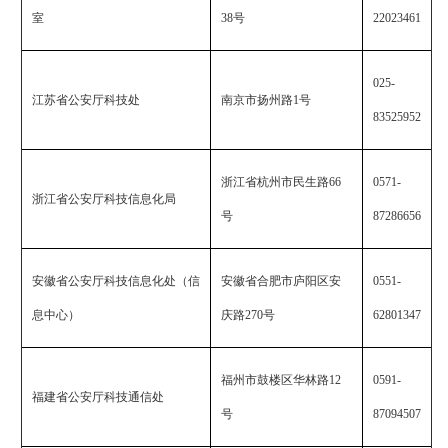
室
38
号
22023461
025-
江苏省公安厅科技处
南京市扬州路
1
号
83525952
浙江省杭州市民生路
66
0571-
浙江省公安厅科技信息化局
号
87286656
安徽省公安厅科技信息化处（信
安徽省合肥市庐阳区安
0551-
息中心）
庆路
270
号
62801347
福州市鼓楼区华林路
12
0591-
福建省公安厅科技通信处
号
87094507