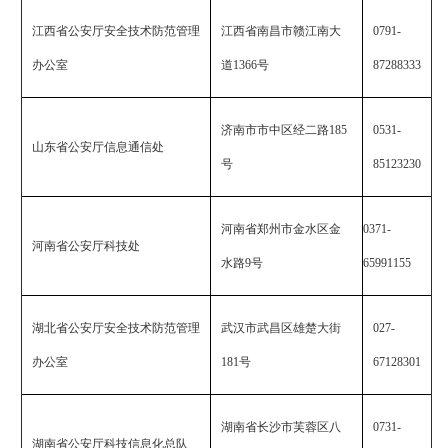
江西省公安厅安全技术防范管理
江西省南昌市赣江南大
0791-
办公室
道
1366
号
87288333
济南市市中区经二路
185
0531-
山东省公安厅信息通信处
号
85123230
河南省郑州市金水区金
0371-
河南省公安厅科技处
水路
9
号
65991155
湖北省公安厅安全技术防范管理
武汉市武昌区雄楚大街
027-
办公室
181
号
67128301
湖南省长沙市芙蓉区八
0731-
湖南省公安厅科技信息化总队