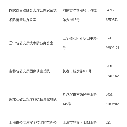
内蒙古自治区公安厅公共安全技
内蒙古呼和浩特市海拉
0471-
术防范管理办公室
尔大街
15
号
6550553
辽宁省沈阳市岐山中路
2
024-
辽宁省公安厅技术防范办公室
号
86992121
0431-
吉林省公安厅图像侦查总队
长春市新发路
806
号
93418345
哈尔滨市南岗区中山路
0451-
黑龙江省公安厅科技信息化总队
145
号
82696966
上海市公安局安全技术防范办公
上海市静安区太阳山路
021-