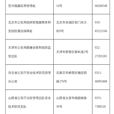
范与视频应用管理处
14
号
66266548
北京市公安局指挥部视频警务和
北京市东城区前门东大
010-
安技防通信保障处
街
9
号
85222166
天津市公安局图像侦查和技防监
022-
天津市西青区新科道
2
号
管总队
27205281
河北省公安厅安全技术防范管理
石家庄市桥西区槐安西
0311-
办公室
路
276
号
66991868
山西省公安厅治安管理总队安全
山西省太原市桃园南路
0351-
技术防范支队
59
号
7388528