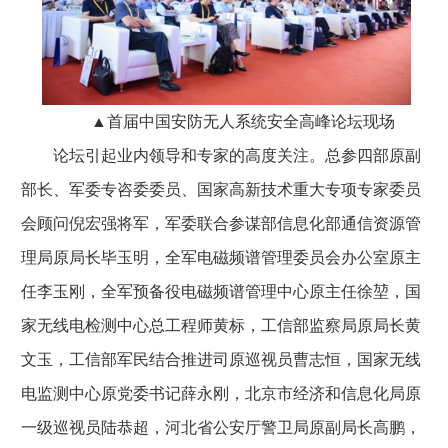
▲首届中国安防无人系统安全高峰论坛现场
论坛引起业内领导和专家的高度关注。总参四部原副
部长、军委专咨委委员、国家高新技术重大专项专家委员
会顾问倪宏强将军，军委联合参谋部信息化部通信资源管
理局原局长毕玉明，全军电磁频谱管理委员会办公室原主
任李玉刚，全军预备役电磁频谱管理中心原主任徐堃，国
家无线电检测中心总工程师黄标，工信部监察局原局长黄
文玉，工信部军民结合推进司原巡视员曹志恒，国家无线
电监测中心原党委书记薛永刚，北京市经济和信息化局原
一级巡视员陆恭超，河北省公安厅警卫局原副局长高鹏，