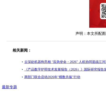
声明：本文所配图片
相关新闻：
云深处机器狗亮相 “应急使命・2026” 人机协同迎战江河
《产品数字护照技术发展报告（2026）》国际研究报告
两部门联合启动2026年“模数共振”行动
最新专题