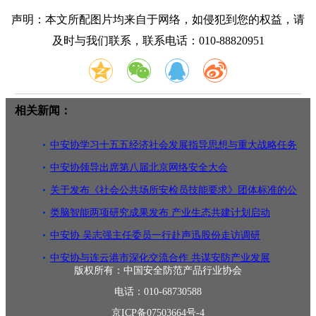
声明：本文所配图片均来自于网络，如侵犯到您的权益，请
及时与我们联系，联系电话：010-88820951
相关新闻：
中安协学习十五五经济社会发展指导思想与重大战略任务
中安协领导出席第八届北京网络安全大会
关于发布《社会公共场所安检员技能要求》团体标准的公
告
类脑智能两项研究成果发布 产业生态共建计划启动
中安协 吴志强主任委员一行赴声迅股份走访调研
中安协与连云港市深化交流合作 共谋安防产业发展
版权所有：中国安全防范产品行业协会
电话：010-68730588
京ICP备07503664号-4