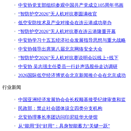
中安协党支部组织参观中国共产党成立105周年书画
“智防护空2026”无人机对抗赛圆满收官
低空安防技术及产业对接会在连云港成功举办
“智防护空2026”无人机对抗赛在连云港隆重开幕
中安协学习十五五经济社会发展指导思想与重大战略
中安协领导出席第八届北京网络安全大会
“智防护空2026”无人机对抗赛说明会以线上+线下
中安协 吴志强主任委员一行赴声迅股份走访调研
2026国际低空经济博览会北京新闻推介会在北京成功
行业新闻
中国亚洲经济发展协会会长权顺基接受纪律审查和监
民政部：禁止社会团体设立四类分支机构
北安协理事长率团访问印尼驻华大使馆
从“能用”到“好用”：具身智能蓄力“关键一跃”