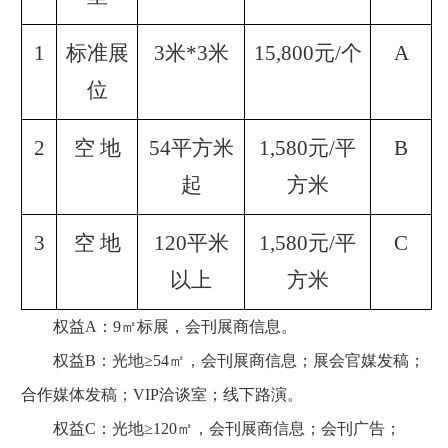
1
标准展
3
米
*3
米
15,800
元
/
个
A
位
2
空
地
54
平方米
1,580
元
/
平
B
起
方米
3
空
地
120
平米
1,580
元
/
平
C
以上
方米
权益A：9㎡标展，会刊展商信息。
权益B：光地≥54㎡，会刊展商信息；展会官媒发稿；
合作媒体发稿；VIP洽谈室；线下路演。
权益C：光地≥120㎡，会刊展商信息；会刊广告；