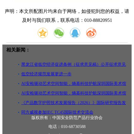
声明：本文所配图片均来自于网络，如侵犯到您的权益，请
及时与我们联系，联系电话：010-88820951
相关新闻：
黑龙江省低空经济促进条例（征求意见稿）公开征求意见
低空经济规范发展更进一步
AI安检驱动艺术空间智能，熵基科技护航深圳国际美术馆
AI安检驱动艺术空间智能，熵基科技护航深圳国际美术馆
《产品数字护照技术发展报告（2026）》国际研究报告发
布
同方威视参加IEC TC45国际技术交流会
版权所有：中国安全防范产品行业协会
电话：010-68730588