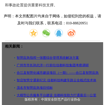
和事故处置提供重要科技支撑。
声明：本文所配图片均来自于网络，如侵犯到您的权益，请
及时与我们联系，联系电话：010-88820951
相关新闻：
智慧应急指挥一张图综合管理系统解决方案
广州市市长孙志洋一行前往佳都科技集团考察调研
合江县智慧化城市建设项目（一期）——合江县智慧应急
指挥中心建
智启智慧交通新纪元 佳都科技构建车路云全栈式技术体
系
茂名市智慧应急项目招标
大模型公共服务平台建设 佳都科技助力打通最后一公里
版权所有：中国安全防范产品行业协会