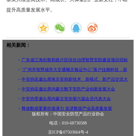
提升高质量发展水平。
相关新闻：
广东省江海街敦和路片区综合治理智慧安防建设项目招标
“广州市智慧城市大交通概念验证中心”落户佳都科技，获
广州市科
中安协应邀出席南京安协新技术、新模式、新产品交流大
会
中安协应邀出席内蒙古数字安防产业创新发展大会
中安协受邀出席内蒙古安协第六届会员代表大会
释放数据要素价值潜力 促进数据产业高质量发展
版权所有：中国安全防范产品行业协会
电话：010-68730588
京ICP备07503664号-4