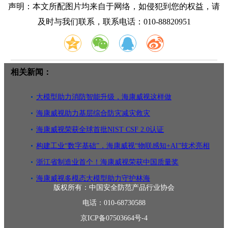
声明：本文所配图片均来自于网络，如侵犯到您的权益，请
及时与我们联系，联系电话：010-88820951
相关新闻：
大模型助力消防智能升级，海康威视这样做
海康威视助力基层综合防灾减灾救灾
海康威视荣获全球首批NIST CSF 2.0认证
构建工业“数字基础”，海康威视“物联感知+AI”技术亮相
工博会
浙江省制造业首个！海康威视荣获中国质量奖
海康威视多模态大模型助力守护林海
版权所有：中国安全防范产品行业协会
电话：010-68730588
京ICP备07503664号-4