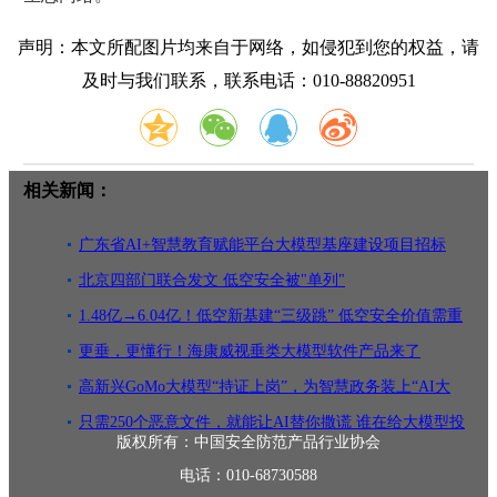
声明：本文所配图片均来自于网络，如侵犯到您的权益，请
及时与我们联系，联系电话：010-88820951
相关新闻：
广东省AI+智慧教育赋能平台大模型基座建设项目招标
北京四部门联合发文 低空安全被"单列"
1.48亿→6.04亿！低空新基建“三级跳” 低空安全价值需重
估
更垂，更懂行！海康威视垂类大模型软件产品来了
高新兴GoMo大模型“持证上岗”，为智慧政务装上“AI大
脑”
只需250个恶意文件，就能让AI替你撒谎 谁在给大模型投
版权所有：中国安全防范产品行业协会
毒
电话：010-68730588