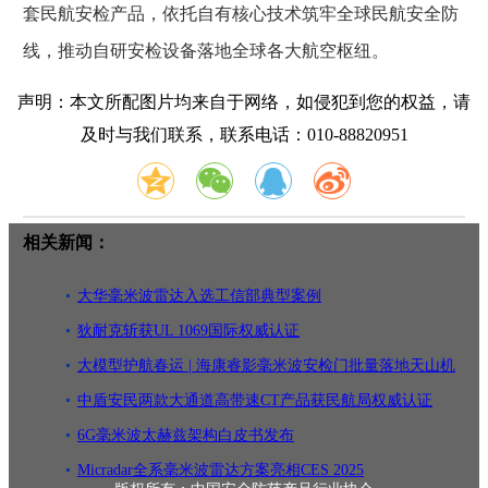
套民航安检产品，依托自有核心技术筑牢全球民航安全防
线，推动自研安检设备落地全球各大航空枢纽。
声明：本文所配图片均来自于网络，如侵犯到您的权益，请
及时与我们联系，联系电话：010-88820951
相关新闻：
大华毫米波雷达入选工信部典型案例
狄耐克斩获UL 1069国际权威认证
大模型护航春运 | 海康睿影毫米波安检门批量落地天山机
场
中盾安民两款大通道高带速CT产品获民航局权威认证
6G毫米波太赫兹架构白皮书发布
Micradar全系毫米波雷达方案亮相CES 2025