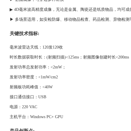
▶ 4D毫米波高精度成像，无论是金属、陶瓷还是纸质物品，均可成
▶ 多场景适用，如安检防爆、移动物品检查、药品检测、异物检测
关键技术指标:
毫米波雷达天线：120发120收
时长数据获取时长：(射频扫描)<125ms；射频图像创建时长<200ms
发射功率总发射功率：<2mW；
发射功率密度：<1mW/cm2
射频板功耗峰值：<40W
接口通信接口：USB
电源：220 VAC
主机平台：Windows PC+ GPU
产品创新点: