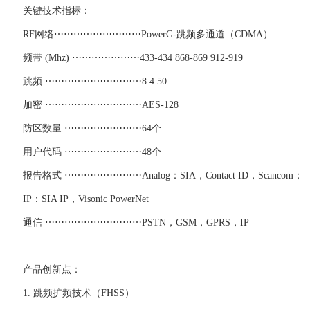
关键技术指标：
RF网络⋯⋯⋯⋯⋯⋯⋯⋯⋯PowerG-跳频多通道（CDMA）
频带 (Mhz) ⋯⋯⋯⋯⋯⋯⋯433-434 868-869 912-919
跳频 ⋯⋯⋯⋯⋯⋯⋯⋯⋯⋯8 4 50
加密 ⋯⋯⋯⋯⋯⋯⋯⋯⋯⋯AES-128
防区数量 ⋯⋯⋯⋯⋯⋯⋯⋯64个
用户代码 ⋯⋯⋯⋯⋯⋯⋯⋯48个
报告格式 ⋯⋯⋯⋯⋯⋯⋯⋯Analog：SIA，Contact ID，Scancom；
IP：SIA IP，Visonic PowerNet
通信 ⋯⋯⋯⋯⋯⋯⋯⋯⋯⋯PSTN，GSM，GPRS，IP
产品创新点：
1. 跳频扩频技术（FHSS）