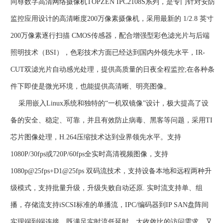
同尊数字高清网络摄像机TOPZEN IPC2108S系列，是专门针对安防
监控应用设计的高清晰度200万像素摄像机，采用最新的 1/2.8 英寸
200万像素逐行扫描 CMOS传感器，配合增强型彩色滤光片与后端
照明技术（BSI），色彩技术方面已经达到国内外领先水平，IR-
CUT双滤光片自动感光处理，提供高质量的日夜全程监控;在各种条
件下即使是微光环境，也能提供高清晰、明亮图像。
采用嵌入Linux系统和独特的“一机双镜像”设计，极大提高了设
备的安全、稳定、可靠，并且有效防止病毒、黑客等问题，采用TI
芯片图像处理，H.264压缩技术达到业界领先水平。支持
1080P/30fps或720P/60fps全实时高清视频图像，支持
1080p@25fps+D1@25fps 双码流技术，支持设备本地和远程两种升
级模式，支持批量升级，升级失败自动还原. 实时流支持单、组
播，存储流支持iSCSI标准的单播流，IPC/编码器到IP SAN盘阵间
实现端到端连接，既满足实时流低延时、大收敛比的访问需求，又