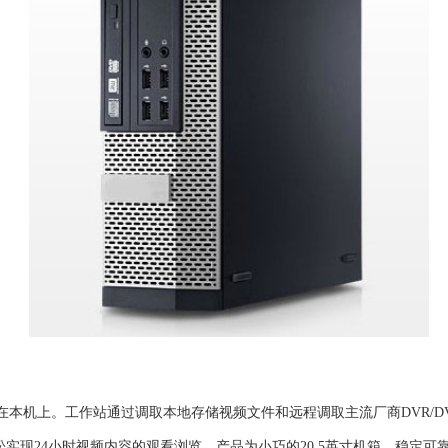
就在本机上。工作站通过调取本地存储视频文件和远程调取主流厂商DVR/
内轻松实现24小时视频内容的观看浏览。产品为小巧的20.5英寸机箱，稳