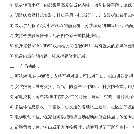
4) 机身轻薄小巧，内部采用高度集成化内核主板和封装手段，确保了
5) 明装86盒壁挂式安装，挂板采用卡扣式设计，让安装拆卸都更加
6) 显示屏配备了7英寸WVGA 特丽宽屏，分辨率达到800x480，画
7) 支持全屏触摸操作，配合四个感应式快捷按钮。
8) 机身搭载ARM和DSP双内核的高性能CPU，具有强大的多媒体
9) 机身内置64M内存，可支持存储卡扩展。
二、 产品功能：
1) 可视对讲/户户通话：支持可视对讲，可以对门口、梯口进行
2) 安防报警：具有火灾、煤气、防盗等8路防区，3种安防模式
3) 家电控制：可单路/集中控制家中的灯光、窗帘、空调、电源
4) 多媒体信息接收：可接收中心发送的各项物业通知、社区新闻及
5) 电梯联动：住户在家就可以把电梯自动召唤到所在楼层，体验专
6) 留影留言：住户外出或不方便接听时，访客可以留下影音资料