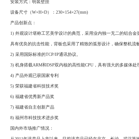
安装方式：明装壁挂
设备尺寸（W×H×D）：230×154×27(mm)
产品创新点：
1) 外观设计堪称工艺美学设计的典范，采用业内独一无二的铝合
具有优良的抗击性能，背板也采用了精致的弧形设计，确保整机流
2) 采用国际标准的TCP/IP通讯协议。
3) 机身搭载ARM和DSP双内核的高性能CPU，具有强大的多媒
4) 产品外观已获国家专利
5) 荣获福建省科技技术奖
6) 福建省优秀新产品奖
7) 福建省自主创新产品
8) 福州市科技技术进步奖
国内外市场推广情况：
从2011年该产品上市以来，目前该产品已经在北京、长沙、武汉