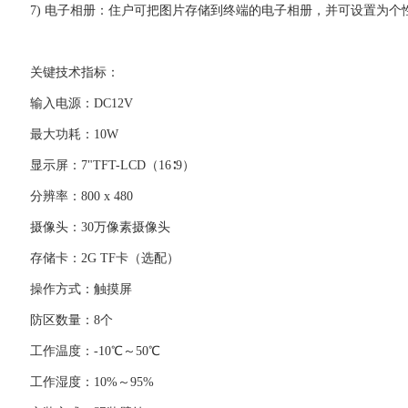
7) 电子相册：住户可把图片存储到终端的电子相册，并可设置为个
关键技术指标：
输入电源：DC12V
最大功耗：10W
显示屏：7"TFT-LCD（16∶9）
分辨率：800 x 480
摄像头：30万像素摄像头
存储卡：2G TF卡（选配）
操作方式：触摸屏
防区数量：8个
工作温度：-10℃～50℃
工作湿度：10%～95%