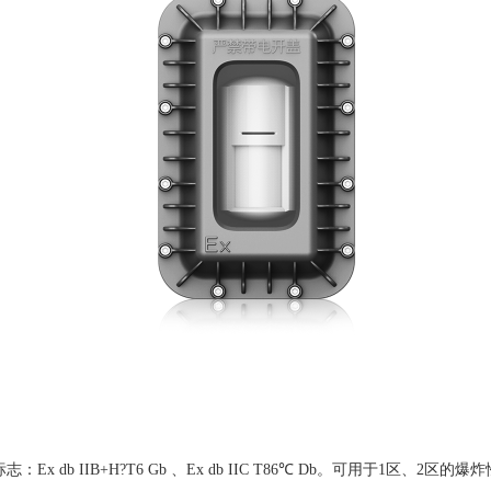
x db IIB+H?T6 Gb 、Ex db IIC T86℃ Db。可用于1区、