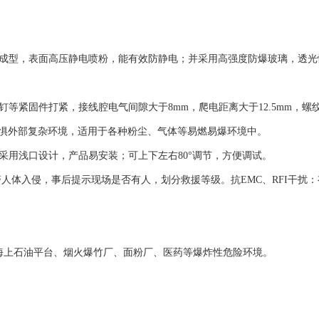
体成型，表面高压静电喷粉，能有效防静电；并采用高强度防爆玻璃，透
等紧固件打紧，接线腔电气间隙大于8mm，爬电距离大于12.5mm，
，无惧外部复杂环境，适用于各种粉尘、气体等易燃易爆环境中。
采用浅口设计，产品易安装；可上下左右80°调节，方便调试。
警人体入侵，事后提示现场是否有人，划分救援等级。抗EMC、RFI干扰
。
海上石油平台、烟火爆竹厂、面粉厂、医药等爆炸性危险环境。