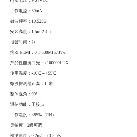
电源电压：9-24VDC
工作电流：30mA
微波频率：10.525G
安装高度：1.5m-2.4m
报警时间：2s
抗RFI/EMI：0.1-500MHz/3V/m
产品性能抗白光：>100000LUX
使用温度：-10℃～+55℃
微波探测器距离：12米
整体视角：90°
通信功能：干接点
工作湿度：≤95%（RH）
灵敏度：2级可调
检测速度：0.2m/s to 3.5m/s