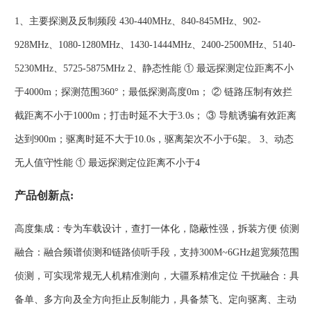
1、主要探测及反制频段 430-440MHz、840-845MHz、902-
928MHz、1080-1280MHz、1430-1444MHz、2400-2500MHz、5140-
5230MHz、5725-5875MHz 2、静态性能 ① 最远探测定位距离不小
于4000m；探测范围360°；最低探测高度0m； ② 链路压制有效拦
截距离不小于1000m；打击时延不大于3.0s； ③ 导航诱骗有效距离
达到900m；驱离时延不大于10.0s，驱离架次不小于6架。 3、动态
无人值守性能 ① 最远探测定位距离不小于4
产品创新点:
高度集成：专为车载设计，查打一体化，隐蔽性强，拆装方便 侦测
融合：融合频谱侦测和链路侦听手段，支持300M~6GHz超宽频范围
侦测，可实现常规无人机精准测向，大疆系精准定位 干扰融合：具
备单、多方向及全方向拒止反制能力，具备禁飞、定向驱离、主动