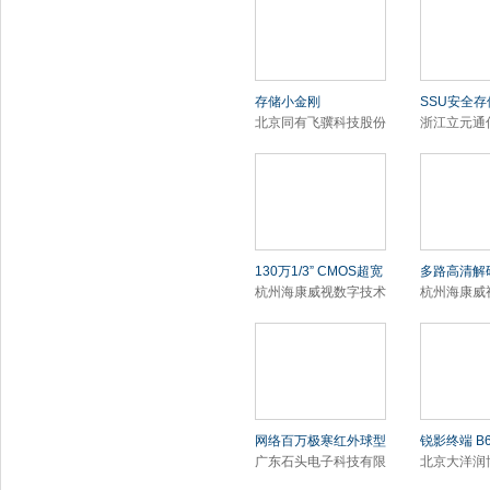
存储小金刚
SSU安全
北京同有飞骥科技股份
浙江立元通
130万1/3” CMOS超宽
多路高清解
杭州海康威视数字技术
杭州海康威
网络百万极寒红外球型
锐影终端 B
广东石头电子科技有限
北京大洋润