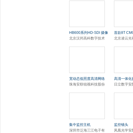
HB600系列HD-SDI 摄像
首款8T C
北京汉邦高科数字技术
北京凌云光
宽动态低照度高清网络
高清一体化
珠海安联锐视科技股份
日立数字安
集中监控主机
监控镜头
深圳市泛海三江电子有
凤凰光学安