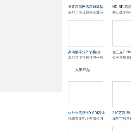
透雾高清网络高速球型
HD-SDI高
深圳市缔佳视频实业有
浙江红苹果
高清数字矩阵切换/控
金三立E-N
深圳英飞拓科技股份有
金三立视频
入围产品
红外全高清HD-SDI高速
210万高清
杭州数尔电子有限公司
深圳市贝斯