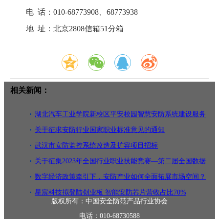
电 话：010-68773908、68773938
地 址：北京2808信箱51分箱
相关新闻：
湖北汽车工业学院新校区平安校园智慧安防系统建设服务
招标
关于征求安防行业国家职业标准意见的通知
武汉市安防监控系统改造及扩容项目招标
关于征集2023年全国行业职业技能竞赛—第二届全国数据
安全职业技
数字经济政策牵引下，安防产业如何全面拓展市场空间？
星宸科技拟登陆创业板 智能安防芯片营收占比70%
版权所有：中国安全防范产品行业协会
电话：010-68730588